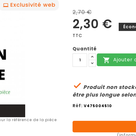
Exclusivité web
2,70 €
2,30 €
Écon
TTC
Quantité
Ajouter 


Produit non stocké
être plus longue selon
Réf:
V475004510
r la référence de la pièce
(inform