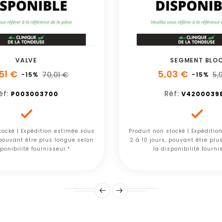
VALVE
SEGMENT BLO
51 €
5,03 €
70,01 €
5,
-15%
-15%
éf:
Réf:
P003003700
V4200039


tocké | Expédition estimée sous
Produit non stocké | Expéditio
 pouvant être plus longue selon
2 à 10 jours, pouvant être plu
ponibilité fournisseur.*
la disponibilité fourni