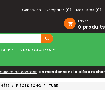
Connexion
Comparer (
0
)
Mes listes (
0
)
Panier:
0
produits

LTURE
VUES ECLATEES
laire de contact
,
en mentionnant la pièce recherch
CHÉES
PIÈCES ECHO
TUBE