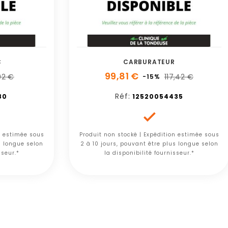
C
CARBURATEUR
99,81 €
92 €
117,42 €
-15%
Réf:
80
12520054435

n estimée sous
Produit non stocké | Expédition estimée sous
s longue selon
2 à 10 jours, pouvant être plus longue selon
sseur.*
la disponibilité fournisseur.*