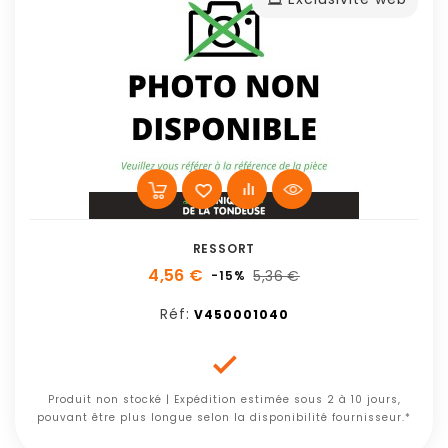
RESSORT
4,56 €
5,36 €
-15%
Réf:
V450001040

Produit non stocké | Expédition estimée sous 2 à 10 jours,
pouvant être plus longue selon la disponibilité fournisseur.*