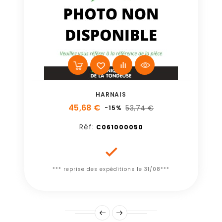
HARNAIS
45,68 €
53,74 €
-15%
Réf:
C061000050

*** reprise des expéditions le 31/08***