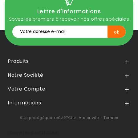
Lettre d'informations
Soyez les premiers à recevoir nos offres spéciales
Produits

Notre Société

Votre Compte

Informations

Site protégé par reCAPTCHA.
Vie privée
-
Termes
Derniers articles