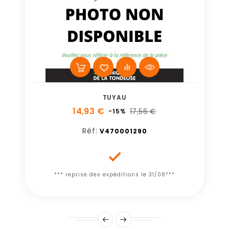
TUYAU
14,93 €
17,56 €
-15%
Réf:
V470001290

*** reprise des expéditions le 31/08***