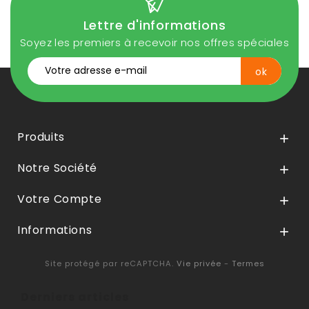
Lettre d'informations
Soyez les premiers à recevoir nos offres spéciales
Produits

Notre Société

Votre Compte

Informations

Site protégé par reCAPTCHA.
Vie privée
-
Termes
Derniers articles