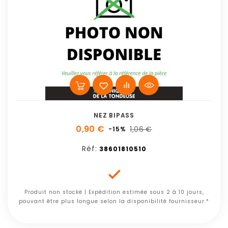
NEZ BIPASS
0,90 €
1,06 €
-15%
Réf:
38601810510

Produit non stocké | Expédition estimée sous 2 à 10 jours,
pouvant être plus longue selon la disponibilité fournisseur.*