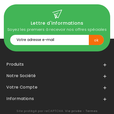
Lettre d'informations
Soyez les premiers à recevoir nos offres spéciales
Produits

Notre Société

Votre Compte

Informations

Site protégé par reCAPTCHA.
Vie privée
-
Termes