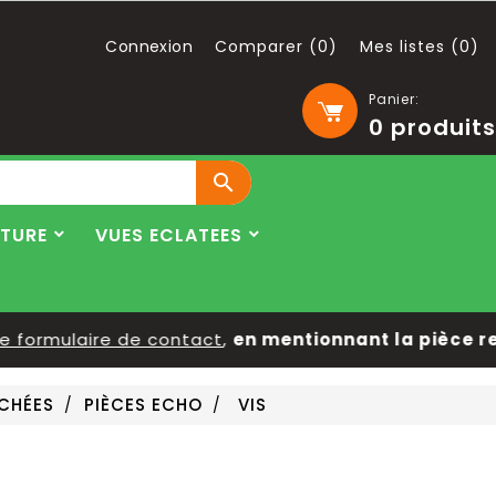
Connexion
Comparer (
0
)
Mes listes (
0
)
Panier:
0
produits

LTURE
VUES ECLATEES
ormulaire de contact
,
en mentionnant la pièce reche
ACHÉES
PIÈCES ECHO
VIS