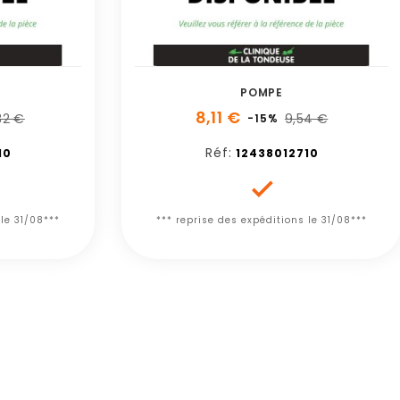
POMPE
8,11 €
32 €
9,54 €
-15%
Réf:
10
12438012710

 le 31/08***
*** reprise des expéditions le 31/08***