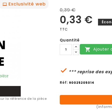
Exclusivité web
0,39 €
0,33 €
Écon
TTC
Quantité
Ajouter 


*** reprise des ex
Réf:
90025205014
r la référence de la pièce
(inform