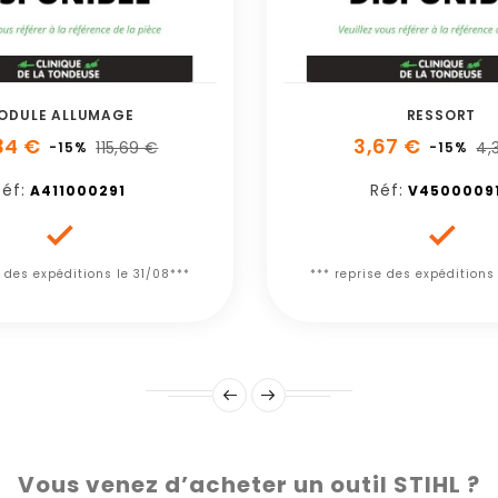
ODULE ALLUMAGE
RESSORT
34 €
3,67 €
115,69 €
4,
-15%
-15%
Réf:
Réf:
A411000291
V4500009


e des expéditions le 31/08***
*** reprise des expéditions
Vous venez d’acheter un outil STIHL ?