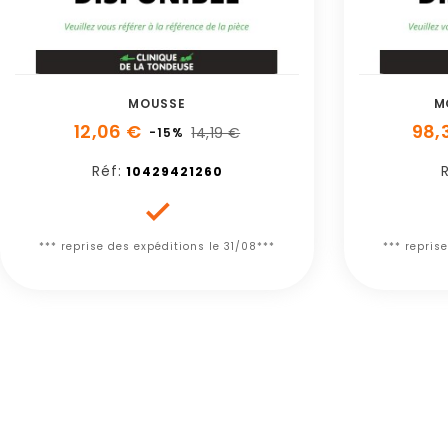
MOUSSE
M
12,06 €
98,
14,19 €
-15%
Réf:
10429421260

*** reprise des expéditions le 31/08***
*** repris