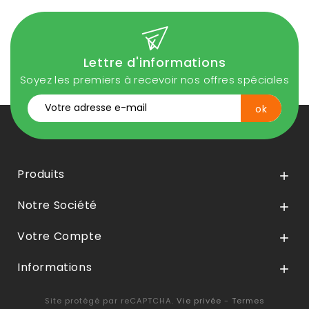
Lettre d'informations
Soyez les premiers à recevoir nos offres spéciales
Produits

Notre Société

Votre Compte

Informations

Site protégé par reCAPTCHA.
Vie privée
-
Termes