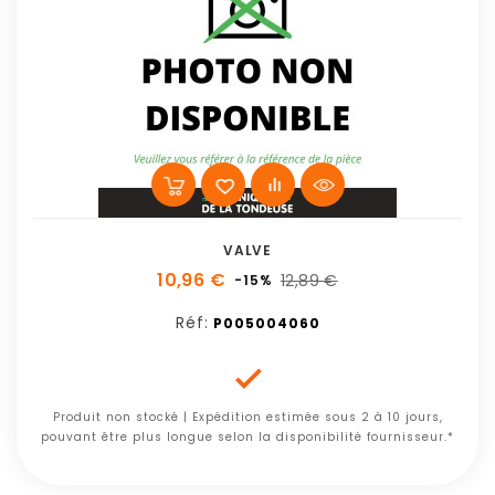
VALVE
10,96 €
12,89 €
-15%
Réf:
P005004060

Produit non stocké | Expédition estimée sous 2 à 10 jours,
pouvant être plus longue selon la disponibilité fournisseur.*