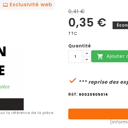
Exclusivité web
0,41 €
0,35 €
Écon
TTC
Quantité
Ajouter 


*** reprise des ex
Réf:
90020905014
r la référence de la pièce
(inform