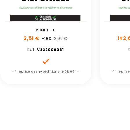
RONDELLE
2,51 €
142,
2,95 €
-15%
Réf:
V322000031

*** reprise des expéditions le 31/08***
*** repris