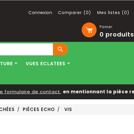
Connexion
Comparer (
0
)
Mes listes (
0
)
Panier:
0
produits

LTURE
VUES ECLATEES
ormulaire de contact
,
en mentionnant la pièce reche
ACHÉES
PIÈCES ECHO
VIS