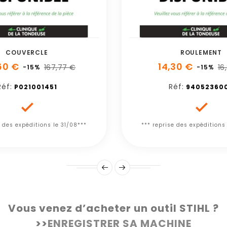
COUVERCLE
ROULEMENT
60 €
14,30 €
167,77 €
16
-15%
-15%
Réf:
Réf:
P021001451
94052360


e des expéditions le 31/08***
*** reprise des expéditions
Vous venez d’acheter un outil STIHL ?
>>
ENREGISTRER SA MACHINE