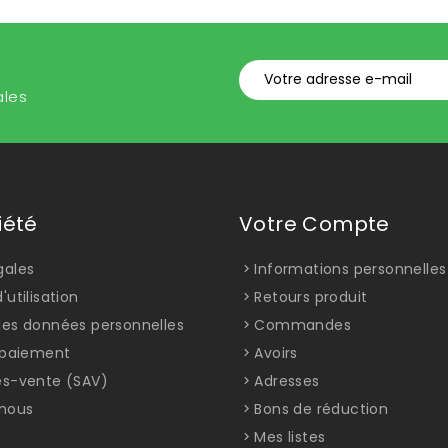
ales
iété
Votre Compte
gales
Informations personnelles
'utilisation
Retours produit
des données personnelles
Commandes
t paiement
Avoirs
ès-vente (SAV)
Adresses
nous
Bons de réduction
Mes listes