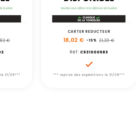
CARTER REDUCTEUR
18,02 €
,82 €
21,20 €
-15%
Réf:
02
C531000583

 le 31/08***
*** reprise des expéditions le 31/08***