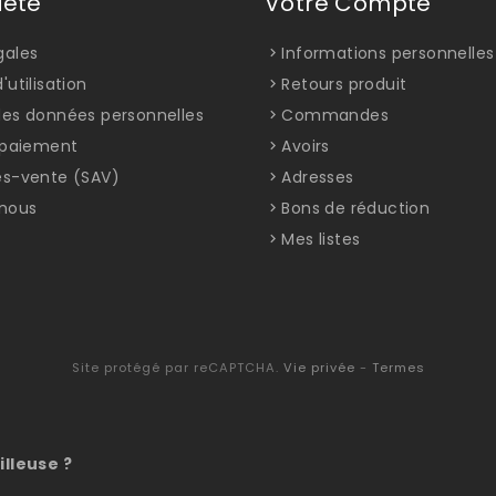
iété
Votre Compte
gales
Informations personnelles
'utilisation
Retours produit
des données personnelles
Commandes
t paiement
Avoirs
ès-vente (SAV)
Adresses
nous
Bons de réduction
Mes listes
Site protégé par reCAPTCHA.
Vie privée
-
Termes
illeuse ?