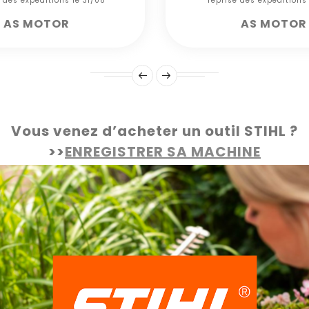
e des expéditions le 31/08***
*** reprise des expéditions
AS MOTOR
AS MOTOR
Vous venez d’acheter un outil STIHL ?
>>
ENREGISTRER SA MACHINE