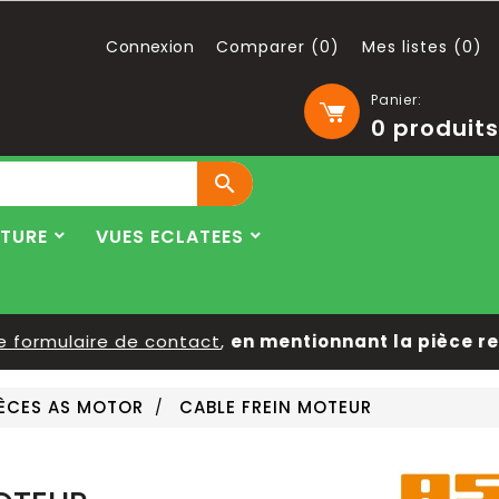
Connexion
Comparer (
0
)
Mes listes (
0
)
Panier:
0
produits

LTURE
VUES ECLATEES
rmulaire de contact
,
en mentionnant la pièce recher
IÈCES AS MOTOR
CABLE FREIN MOTEUR