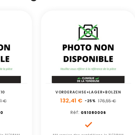
X10
VORDERACHSE+LAGER+BOLZEN
132,41 €
,11 €
176,55 €
-25%
Réf:
60
G51080006
