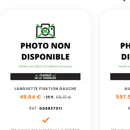
LANGUETTE FIXATION GAUCHE
AI
49,64 €
597,
66,19 €
-25%
Réf:
G06837011
