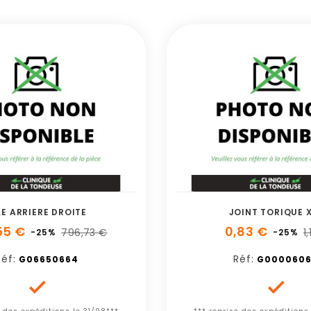
LE ARRIERE DROITE
JOINT TORIQUE 
55 €
0,83 €
796,73 €
1
-25%
-25%
Réf:
Réf:
G06650664
G000060

