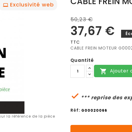
CABLE FREIN M
Exclusivité web
50,23 €
37,67 €
Éc
TTC
CABLE FREIN MOTEUR G000
Quantité
Ajouter 


*** reprise des ex
Réf:
G00020066
r la référence de la pièce