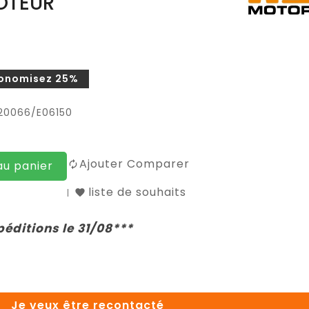
OTEUR
onomisez 25%
20066/E06150
Ajouter Comparer
au panier
liste de souhaits
péditions le 31/08***
Je veux être recontacté