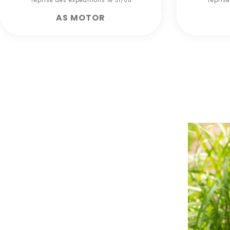
*** reprise des expéditions le 31/08***
*** repris
AS MOTOR