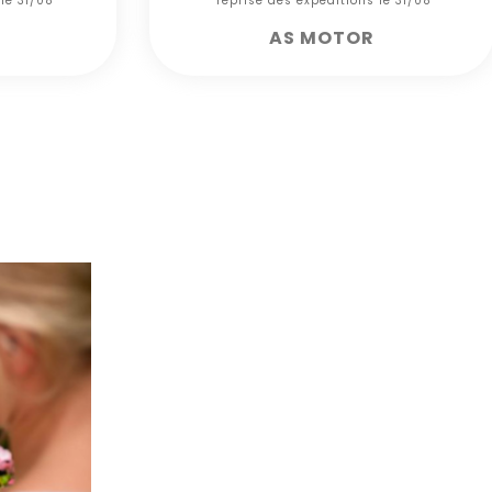
 le 31/08***
*** reprise des expéditions le 31/08***
AS MOTOR