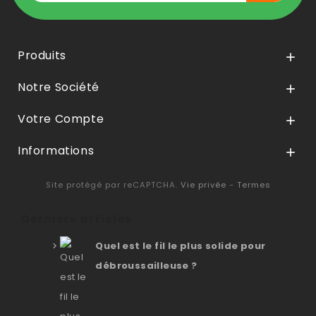
Produits

Notre Société

Votre Compte

Informations

Site protégé par reCAPTCHA.
Vie privée
-
Termes
Derniers articles
Quel est le fil le plus solide pour
débroussailleuse ?