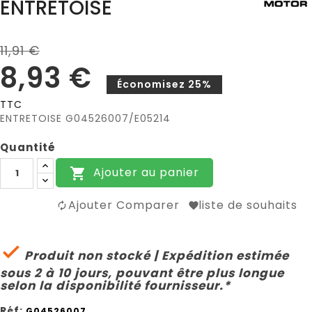
ENTRETOISE
11,91 €
8,93 €
Économisez 25%
TTC
ENTRETOISE G04526007/E05214
Quantité
Ajouter au panier

Ajouter Comparer
liste de souhaits

Produit non stocké | Expédition estimée
sous 2 à 10 jours, pouvant être plus longue
selon la disponibilité fournisseur.*
Réf:
G04526007