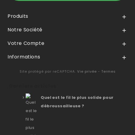
Produits

Notre Société

Votre Compte

Informations

Site protégé par reCAPTCHA.
Vie privée
-
Termes
Derniers articles
Quel est le fil le plus solide pour
débroussailleuse ?