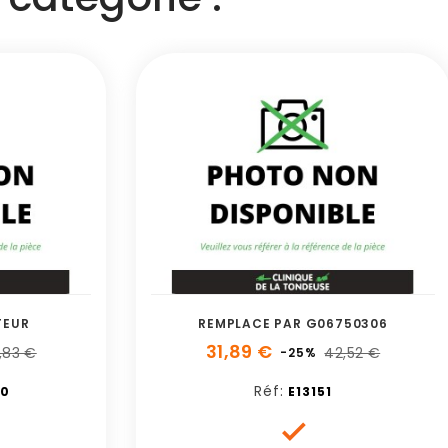
TEUR
REMPLACE PAR G06750306
31,89 €
,83 €
42,52 €
-25%
Réf:
0
E13151
