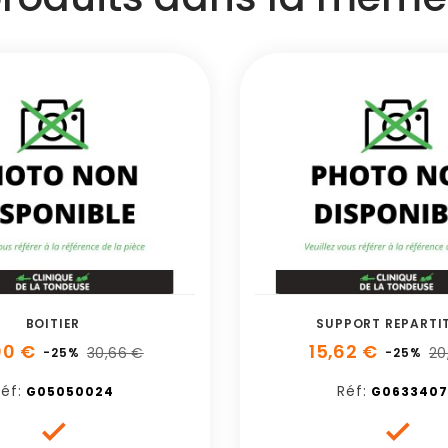
BOITIER
SUPPORT REPARTI
00 €
15,62 €
30,66 €
20
-25%
-25%
éf:
Réf:
G05050024
G0633407

