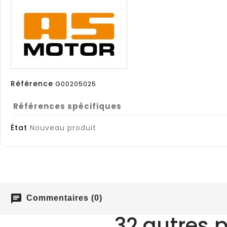
Référence
G00205025
Références spécifiques
État
Nouveau produit
chat
Commentaires (0)
32 autres 