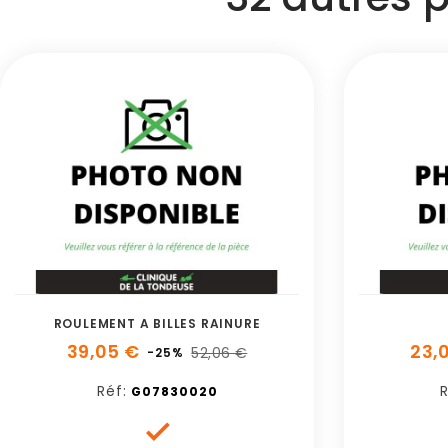
ROULEMENT A BILLES RAINURE
39,05 €
23,
52,06 €
-25%
Réf:
R
G07830020
