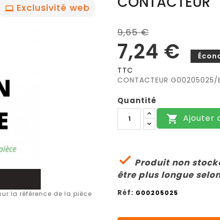
CONTACTEUR
Exclusivité web
9,65 €
7,24 €
Écon
TTC
CONTACTEUR G00205025/
Quantité
Ajouter 


Produit non stocké
être plus longue selon
Réf:
G00205025
r la référence de la pièce