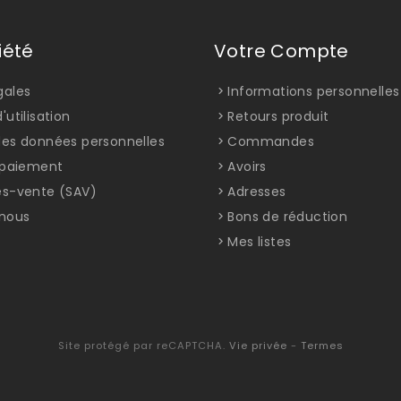
iété
Votre Compte
gales
Informations personnelles
'utilisation
Retours produit
des données personnelles
Commandes
t paiement
Avoirs
ès-vente (SAV)
Adresses
nous
Bons de réduction
Mes listes
Site protégé par reCAPTCHA.
Vie privée
-
Termes