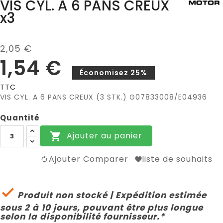
VIS CYL. A 6 PANS CREUX
x3
2,05 €
1,54 €
Économisez 25%
TTC
VIS CYL. A 6 PANS CREUX (3 STK.) G07833008/E04936
Quantité
Ajouter au panier

Ajouter Comparer
liste de souhaits

Produit non stocké | Expédition estimée
sous 2 à 10 jours, pouvant être plus longue
selon la disponibilité fournisseur.*