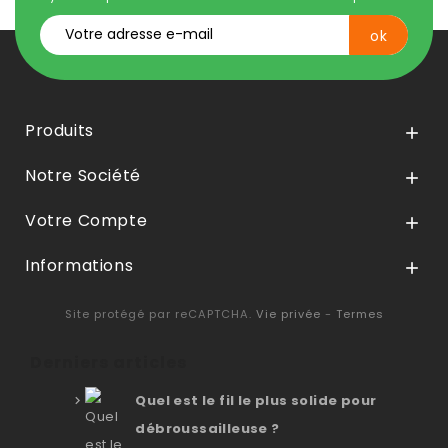
Produits

Notre Société

Votre Compte

Informations

Site protégé par reCAPTCHA.
Vie privée
-
Termes
Derniers articles
Quel est le fil le plus solide pour
débroussailleuse ?