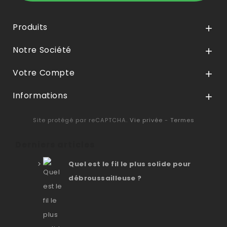
Produits

Notre Société

Votre Compte

Informations

Site protégé par reCAPTCHA.
Vie privée
-
Termes
Derniers articles
Quel est le fil le plus solide pour
débroussailleuse ?