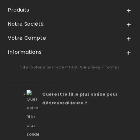
Produits

Notre Société

Votre Compte

Informations

Site protégé par reCAPTCHA.
Vie privée
-
Termes
Derniers articles
Quel est le fil le plus solide pour
débroussailleuse ?