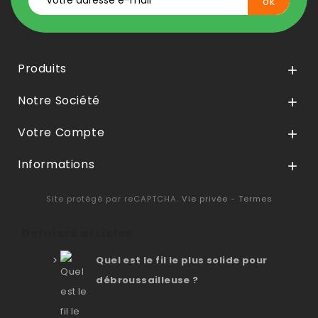
Produits

Notre Société

Votre Compte

Informations

Site protégé par reCAPTCHA.
Vie privée
-
Termes
Derniers articles
Quel est le fil le plus solide pour
débroussailleuse ?