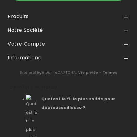
Produits

Notre Société

Votre Compte

Informations

Site protégé par reCAPTCHA.
Vie privée
-
Termes
Derniers articles
Quel est le fil le plus solide pour
débroussailleuse ?