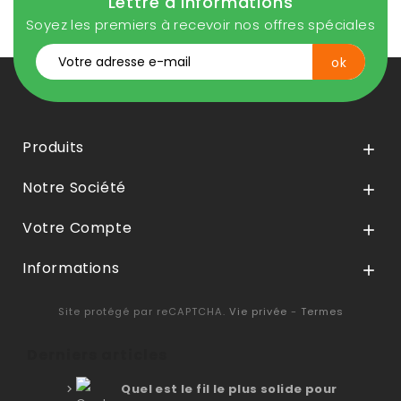
Lettre d'informations
Soyez les premiers à recevoir nos offres spéciales
Produits

Notre Société

Votre Compte

Informations

Site protégé par reCAPTCHA.
Vie privée
-
Termes
Derniers articles
Quel est le fil le plus solide pour