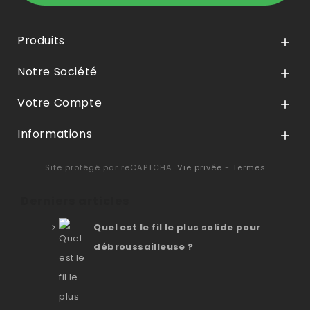
Produits

Notre Société

Votre Compte

Informations

Site protégé par reCAPTCHA.
Vie privée
-
Termes
Derniers articles
Quel est le fil le plus solide pour
débroussailleuse ?