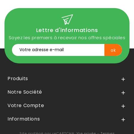
Lettre d'informations
Soyez les premiers à recevoir nos offres spéciales
Produits

Notre Société

Votre Compte

Informations

Site protégé par reCAPTCHA.
Vie privée
-
Termes