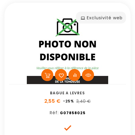
Exclusivité web
BAGUE A LEVRES
2,55 €
3,40 €
-25%
Réf:
G07858025
