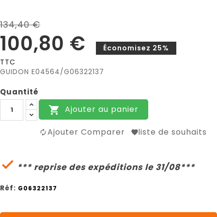
134,40 €
100,80 €
Économisez 25%
TTC
GUIDON E04564/G06322137
Quantité
Ajouter au panier

Ajouter Comparer
liste de souhaits

*** reprise des expéditions le 31/08***
Réf:
G06322137