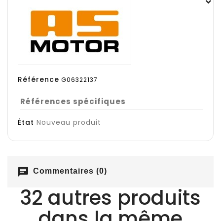
Référence
G06322137
Références spécifiques
État
Nouveau produit
chat
Commentaires (0)
32 autres produits
dans la même