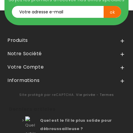
Produits

Notre Société

Votre Compte

Informations

Site protégé par reCAPTCHA.
Vie privée
-
Termes
Derniers articles
Quel est le fil le plus solide pour
débroussailleuse ?