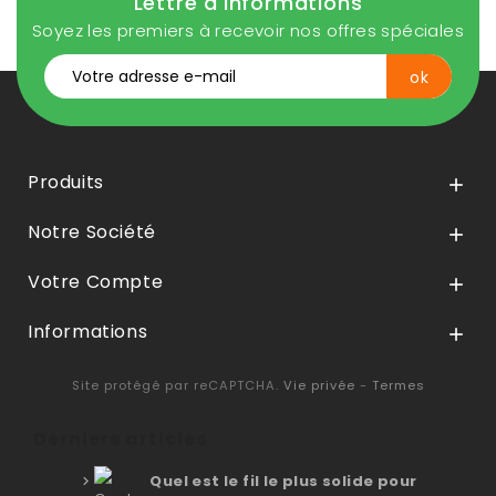
Lettre d'informations
Soyez les premiers à recevoir nos offres spéciales
Produits

Notre Société

Votre Compte

Informations

Site protégé par reCAPTCHA.
Vie privée
-
Termes
Derniers articles
Quel est le fil le plus solide pour