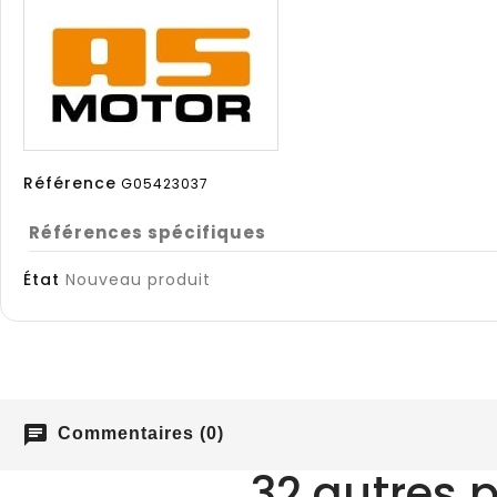
Référence
G05423037
Références spécifiques
État
Nouveau produit
chat
Commentaires (0)
32 autres 