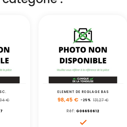
SC.
ELEMENT DE REGLAGE BAS
98,45 €
,84 €
131,27 €
-25%
Réf:
27
G06650612
