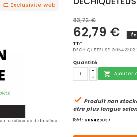
DECHIQUETEUS
Exclusivité web
83,72 €
62,79 €
É
TTC
DECHIQUETEUSE G0542303
Quantité
Ajouter 


Produit non stocké
être plus longue selon
Réf:
G05423037
r la référence de la pièce