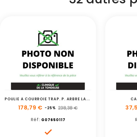
P
OULIE A COURROIE TRAP. P. ARBRE LAME
CA
178,79 €
37,
238,38 €
-25%
Réf:
G07650117
