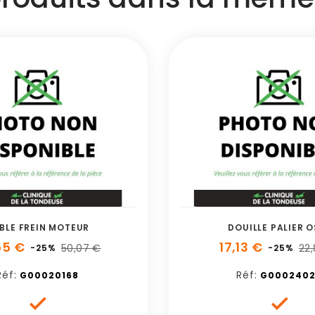
BLE FREIN MOTEUR
DOUILLE PALIER O
55 €
17,13 €
50,07 €
22
-25%
-25%
Réf:
Réf:
G00020168
G000240

