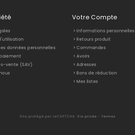
iété
Votre Compte
gales
Informations personnelles
'utilisation
Retours produit
des données personnelles
Commandes
t paiement
Avoirs
ès-vente (SAV)
Adresses
nous
Bons de réduction
Mes listes
Site protégé par reCAPTCHA.
Vie privée
-
Termes