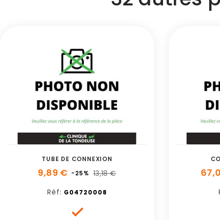
TUBE DE CONNEXION
CO
9,89 €
67,
13,18 €
-25%
Réf:
G04720008
