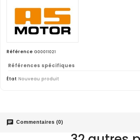
Référence
G00011021
Références spécifiques
État
Nouveau produit
chat
Commentaires (0)
32 autres 