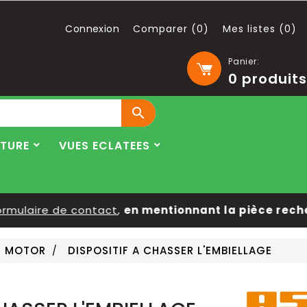
Connexion
Comparer (
0
)
Mes listes (
0
)
Panier:
0
produits

LTURE
VUES ECLATEES
mulaire de contact
,
en mentionnant la pièce recherc
S MOTOR
DISPOSITIF A CHASSER L'EMBIELLAGE