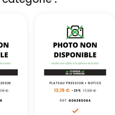
425026
PLATEAU PRESSION + NOTICE
13,19 €
,08 €
17,58 €
-25%
Réf:
6
G06380064
