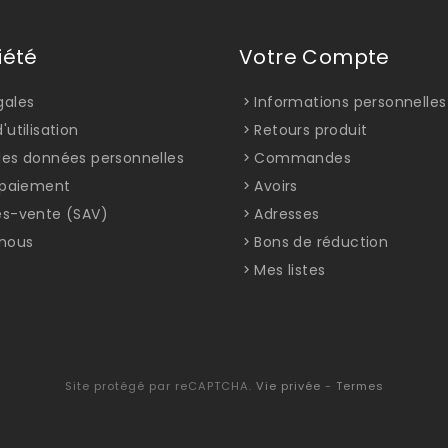
iété
Votre Compte
gales
Informations personnelles
'utilisation
Retours produit
des données personnelles
Commandes
t paiement
Avoirs
ès-vente (SAV)
Adresses
nous
Bons de réduction
Mes listes
Site protégé par reCAPTCHA.
Vie privée
-
Termes