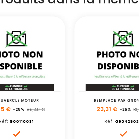
UVERCLE MOTEUR
REMPLACE PAR G90
05 €
23,31 €
89,40 €
31
-25%
-25%
Réf:
Réf:
G00110031
G9042502

