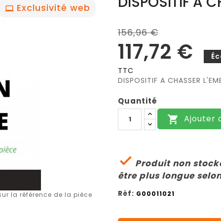
DISPOSITIF A 
Exclusivité web
156,96 €
117,72 €
Éc
TTC
DISPOSITIF A CHASSER L'EM
Quantité
Ajouter 


Produit non stocké
être plus longue selon
Réf:
G00011021
r la référence de la pièce