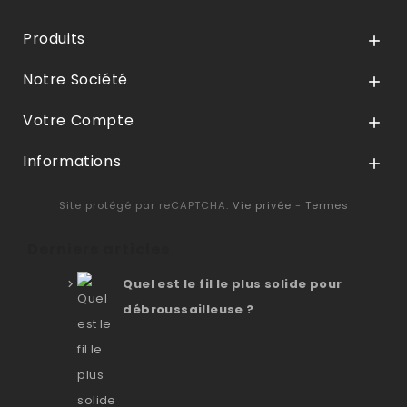
Produits

Notre Société

Votre Compte

Informations

Site protégé par reCAPTCHA.
Vie privée
-
Termes
Derniers articles
Quel est le fil le plus solide pour
débroussailleuse ?