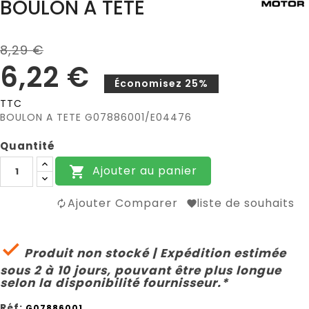
BOULON A TETE
8,29 €
6,22 €
Économisez 25%
TTC
BOULON A TETE G07886001/E04476
Quantité
Ajouter au panier

Ajouter Comparer
liste de souhaits

Produit non stocké | Expédition estimée
sous 2 à 10 jours, pouvant être plus longue
selon la disponibilité fournisseur.*
Réf:
G07886001