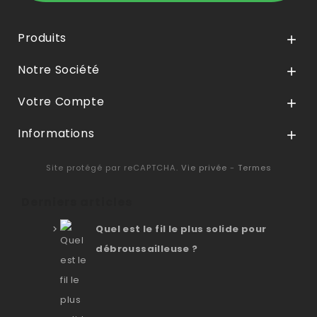
Produits

Notre Société

Votre Compte

Informations

Site protégé par reCAPTCHA.
Vie privée
-
Termes
Derniers articles
Quel est le fil le plus solide pour
débroussailleuse ?