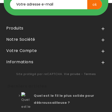
Produits

Notre Société

Votre Compte

Informations

Site protégé par reCAPTCHA.
Vie privée
-
Termes
Derniers articles
Quel est le fil le plus solide pour
débroussailleuse ?