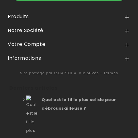
Produits

Notre Société

Votre Compte

Informations

Site protégé par reCAPTCHA.
Vie privée
-
Termes
Derniers articles
Quel est le fil le plus solide pour
débroussailleuse ?