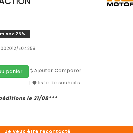
RACTION
misez 25%
0002012/E04358
Ajouter Comparer
au panier
liste de souhaits
péditions le 31/08***
Je veux être recontacté