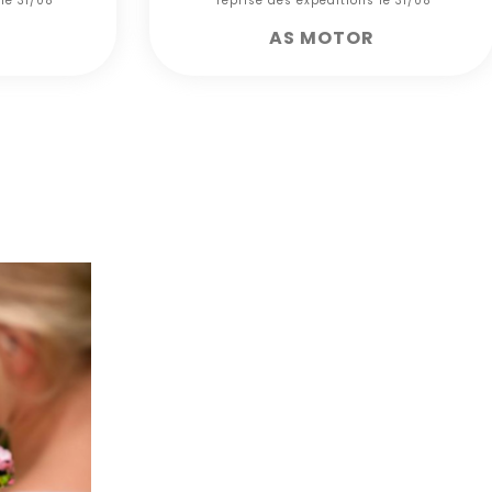
 le 31/08***
*** reprise des expéditions le 31/08***
AS MOTOR