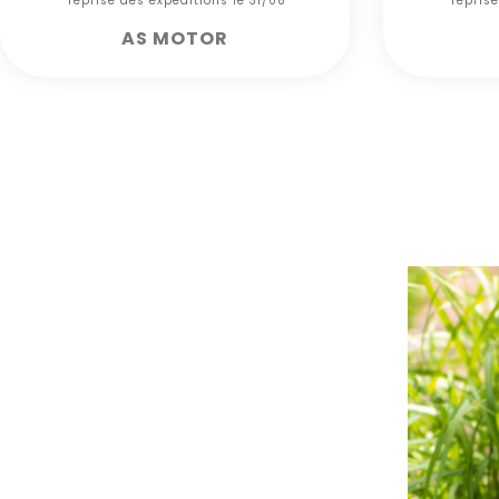
*** reprise des expéditions le 31/08***
*** repris
AS MOTOR