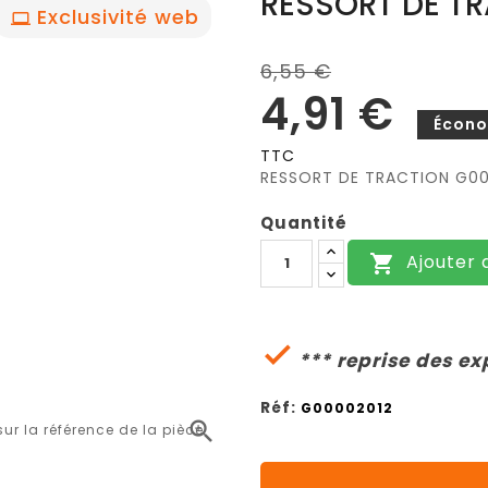
RESSORT DE T
Exclusivité web
6,55 €
4,91 €
Écono
TTC
RESSORT DE TRACTION G0
Quantité
Ajouter 


*** reprise des ex
Réf:
G00002012

r la référence de la pièce