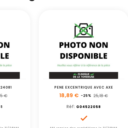
24081
PENE EXCENTRIQUE AVEC AXE
18,89 €
,15 €
25,18 €
-25%
Réf:
1
G04522058
