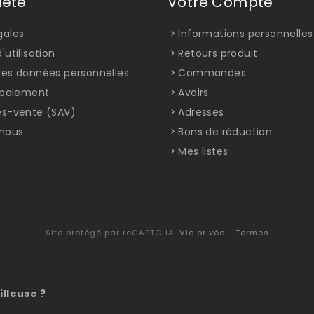
iété
Votre Compte
gales
Informations personnelles
'utilisation
Retours produit
des données personnelles
Commandes
t paiement
Avoirs
ès-vente (SAV)
Adresses
nous
Bons de réduction
Mes listes
Site protégé par reCAPTCHA.
Vie privée
-
Termes
illeuse ?