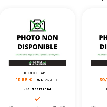
BOULON DAPPUI
19,85 €
39,
26,46 €
-25%
Réf:
G53125004
