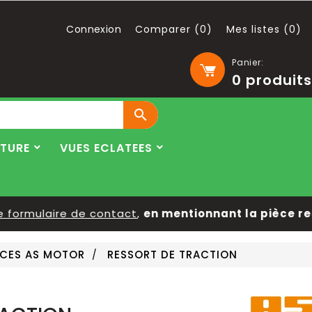
Connexion
Comparer (
0
)
Mes listes (
0
)
Panier:
0
produits

LTURE
VUES ECLATEES
rmulaire de contact
,
en mentionnant la pièce reche
ÈCES AS MOTOR
RESSORT DE TRACTION