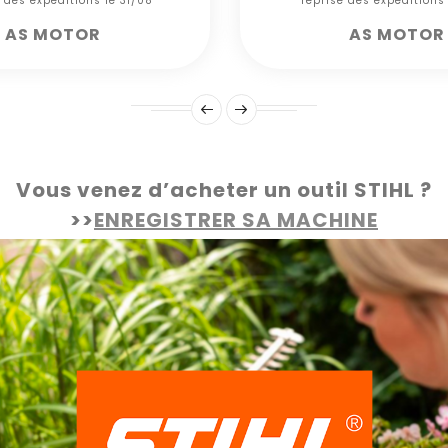
e des expéditions le 31/08***
*** reprise des expéditions
AS MOTOR
AS MOTOR
Vous venez d’acheter un outil STIHL ?
>>
ENREGISTRER SA MACHINE