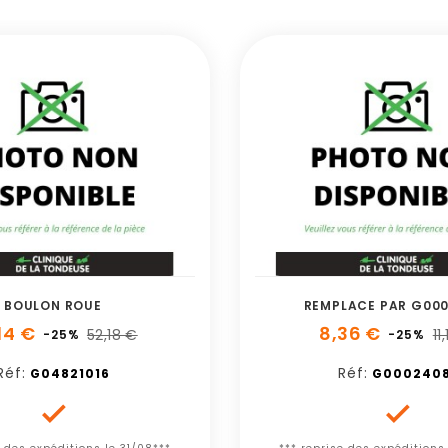
BOULON ROUE
REMPLACE PAR G000
14 €
8,36 €
52,18 €
11
-25%
-25%
Réf:
Réf:
G04821016
G0002408

