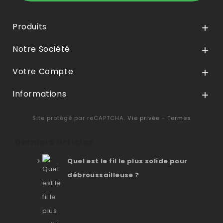
Produits

Notre Société

Votre Compte

Informations

Site protégé par reCAPTCHA.
Vie privée
-
Termes
Derniers articles
Quel est le fil le plus solide pour
débroussailleuse ?