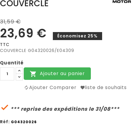
COUVERCLE
31,59 €
23,69 €
Économisez 25%
TTC
COUVERCLE G04320026/E04309
Quantité
Ajouter au panier

Ajouter Comparer
liste de souhaits

*** reprise des expéditions le 31/08***
Réf:
G04320026