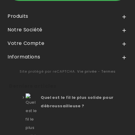
Produits

Notre Société

Votre Compte

Informations

Site protégé par reCAPTCHA.
Vie privée
-
Termes
Derniers articles
Quel est le fil le plus solide pour
débroussailleuse ?