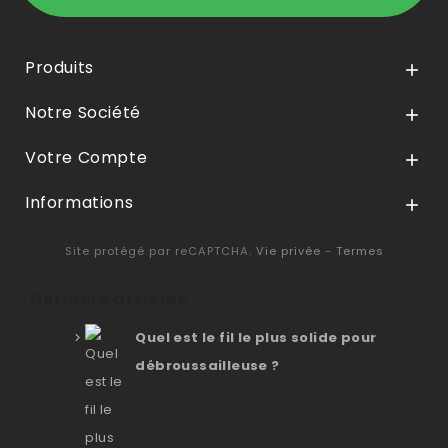
Produits

Notre Société

Votre Compte

Informations

Site protégé par reCAPTCHA.
Vie privée
-
Termes
Derniers articles
Quel est le fil le plus solide pour
débroussailleuse ?