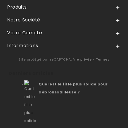
Produits

Notre Société

Votre Compte

Informations

Site protégé par reCAPTCHA.
Vie privée
-
Termes
Derniers articles
Quel est le fil le plus solide pour
débroussailleuse ?