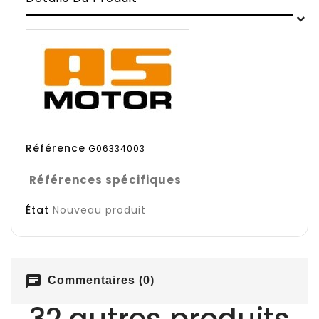
Référence
G06334003
Références spécifiques
État
Nouveau produit
chat
Commentaires (0)
32 autres produits