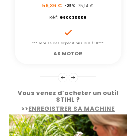
56,36 €
75,14 €
-25%
Réf:
G60030006

*** reprise des expéditions le 31/08***
AS MOTOR
Vous venez d’acheter un outil
STIHL ?
>>
ENREGISTRER SA MACHINE