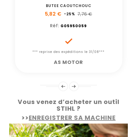
BUTEE CAOUTCHOUC
5,82 €
7,76 €
-25%
Réf:
G05950059

*** reprise des expéditions le 31/08***
AS MOTOR
Vous venez d’acheter un outil
STIHL ?
>>
ENREGISTRER SA MACHINE