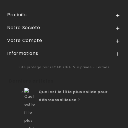
Produits

Notre Société

Votre Compte

Informations

Site protégé par reCAPTCHA.
Vie privée
-
Termes
Derniers articles
Quel est le fil le plus solide pour
débroussailleuse ?