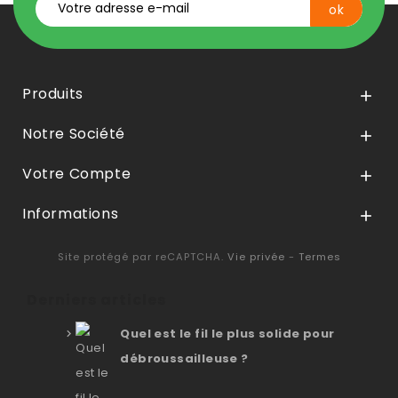
Produits

Notre Société

Votre Compte

Informations

Site protégé par reCAPTCHA.
Vie privée
-
Termes
Derniers articles
Quel est le fil le plus solide pour
débroussailleuse ?