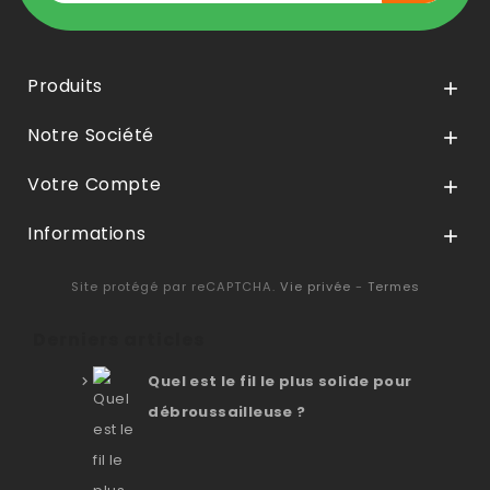
Produits

Notre Société

Votre Compte

Informations

Site protégé par reCAPTCHA.
Vie privée
-
Termes
Derniers articles
Quel est le fil le plus solide pour
débroussailleuse ?