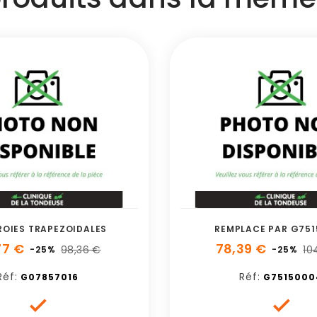
OIES TRAPEZOIDALES
REMPLACE PAR G75
77 €
78,39 €
98,36 €
10
-25%
-25%
Réf:
Réf:
G07857016
G7515000

