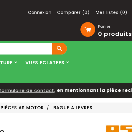
Connexion
Comparer (
0
)
Mes listes (
0
)
Panier:
0
produits

LTURE
VUES ECLATEES
mulaire de contact
,
en mentionnant la pièce recherc
PIÈCES AS MOTOR
BAGUE A LEVRES