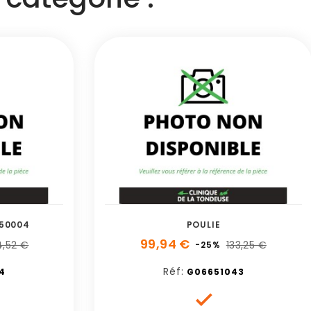
150004
POULIE
99,94 €
4,52 €
133,25 €
-25%
Réf:
4
G06651043
