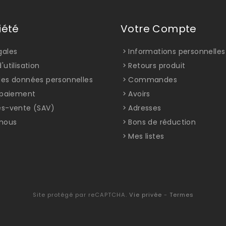
iété
Votre Compte
gales
Informations personnelles
'utilisation
Retours produit
des données personnelles
Commandes
t paiement
Avoirs
ès-vente (SAV)
Adresses
nous
Bons de réduction
Mes listes
Site protégé par reCAPTCHA.
Vie privée
-
Termes