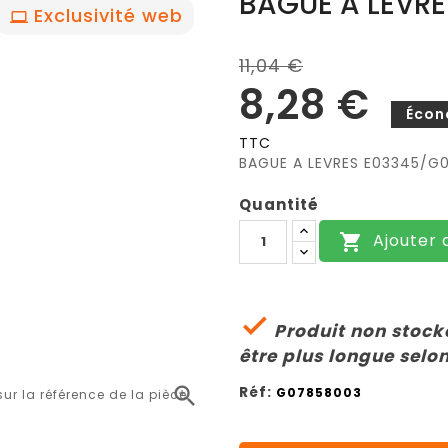
BAGUE A LEVRE
Exclusivité web
11,04 €
8,28 €
Écon
TTC
BAGUE A LEVRES E03345/G
Quantité
Ajouter 


Produit non stocké
être plus longue selon
Réf:

G07858003
r la référence de la pièce