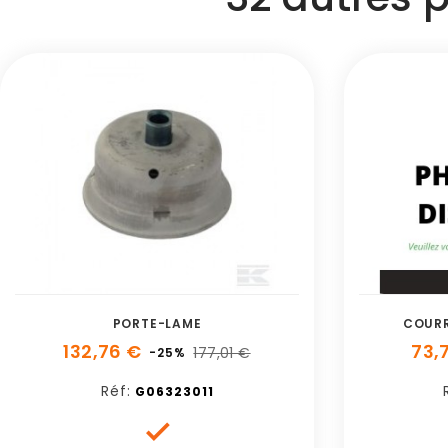
PORTE-LAME
COURR
132,76 €
73,
177,01 €
-25%
Réf:
G06323011
