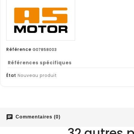
Référence
G07858003
Références spécifiques
État
Nouveau produit
chat
Commentaires (0)
32 autres 