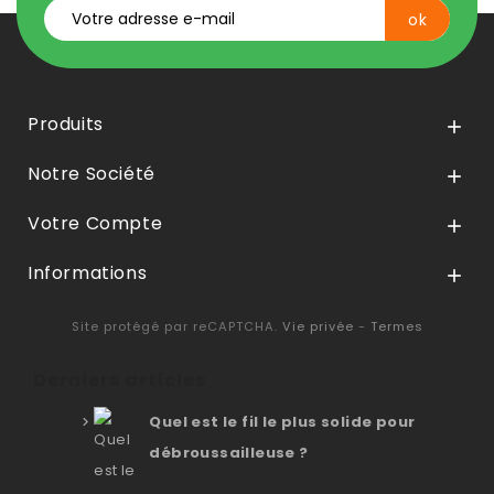
Produits

Notre Société

Votre Compte

Informations

Site protégé par reCAPTCHA.
Vie privée
-
Termes
Derniers articles
Quel est le fil le plus solide pour
débroussailleuse ?