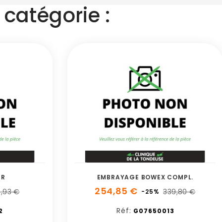
catégorie :
UR
EMBRAYAGE BOWEX COMPL.
254,85 €
3,93 €
339,80 €
-25%
Réf:
2
G07650013