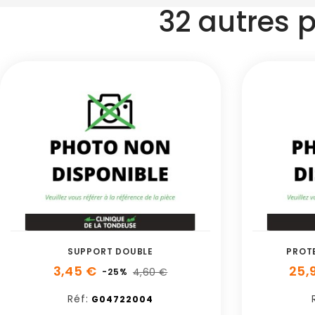
32 autres 
SUPPORT DOUBLE
PROT
3,45 €
25,
4,60 €
-25%
Réf:
G04722004