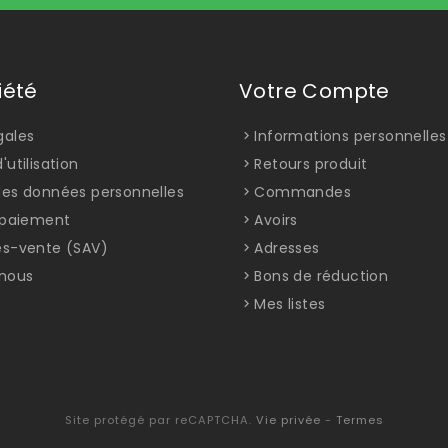
iété
Votre Compte
gales
Informations personnelles
'utilisation
Retours produit
des données personnelles
Commandes
t paiement
Avoirs
ès-vente (SAV)
Adresses
nous
Bons de réduction
Mes listes
Site protégé par reCAPTCHA.
Vie privée
-
Termes