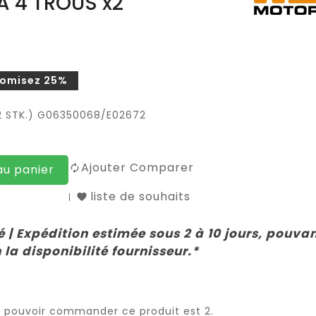
 4 TROUS x2
omisez 25%
2 STK.) G06350068/E02672
Ajouter Comparer
au panier
liste de souhaits
 | Expédition estimée sous 2 à 10 jours, pouva
 la disponibilité fournisseur.*
r pouvoir commander ce produit est 2.