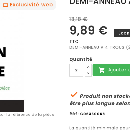
DEMI-ANNEAU A
Exclusivité web
13,18 €
9,89 €
Écon
TTC
DEMI-ANNEAU A 4 TROUS (
Quantité
Ajouter 


Produit non stocké
être plus longue selon
Réf:
G06350068
r la référence de la pièce
La quantité minimale pou