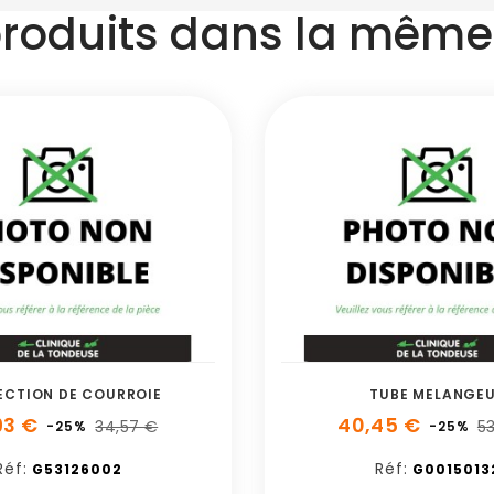
produits dans la même 
ECTION DE COURROIE
TUBE MELANGE
93 €
40,45 €
34,57 €
5
-25%
-25%
Réf:
Réf:
G53126002
G0015013