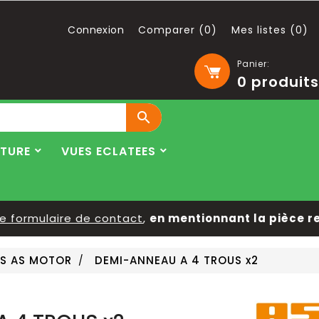
Connexion
Comparer (
0
)
Mes listes (
0
)
Panier:
0
produits

LTURE
VUES ECLATEES
ormulaire de contact
,
en mentionnant la pièce reche
ES AS MOTOR
DEMI-ANNEAU A 4 TROUS x2