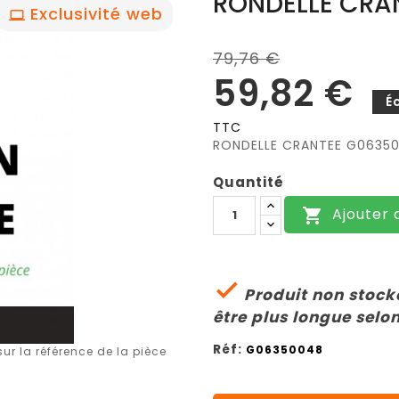
RONDELLE CRA
Exclusivité web
79,76 €
59,82 €
É
TTC
RONDELLE CRANTEE G0635
Quantité
Ajouter 


Produit non stocké
être plus longue selon
Réf:
G06350048
r la référence de la pièce