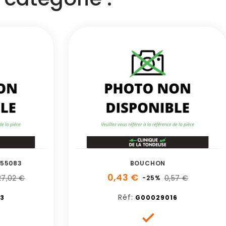
655083
BOUCHON
0,43 €
7,02 €
0,57 €
-25%
Réf:
3
G00029016
