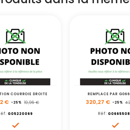
TION COURROIE DROITE
REMPLACE PAR G06
22 €
320,27 €
10,96 €
42
-25%
-25%
Réf:
Réf:
G05220069
G0665508

