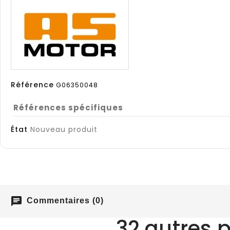
Référence
G06350048
Références spécifiques
État
Nouveau produit
chat
Commentaires (0)
32 autres 