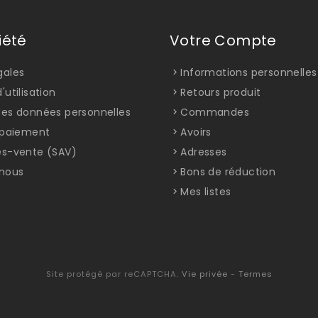
iété
Votre Compte
gales
Informations personnelles
'utilisation
Retours produit
des données personnelles
Commandes
t paiement
Avoirs
ès-vente (SAV)
Adresses
nous
Bons de réduction
Mes listes
Site protégé par reCAPTCHA.
Vie privée
-
Termes