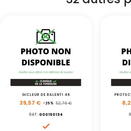
GICLEUR DE RALENTI 45
PROTEC
39,57 €
8,
52,76 €
-25%
Réf:
G00150134
