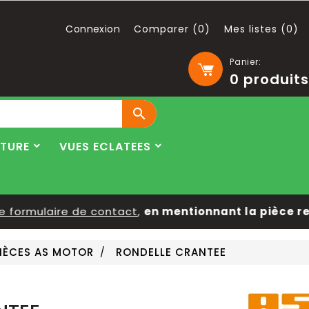
Connexion
Comparer (
0
)
Mes listes (
0
)
Panier:
0
produits

LTURE
VUES ECLATEES
ormulaire de contact
,
en mentionnant la pièce reche
IÈCES AS MOTOR
RONDELLE CRANTEE