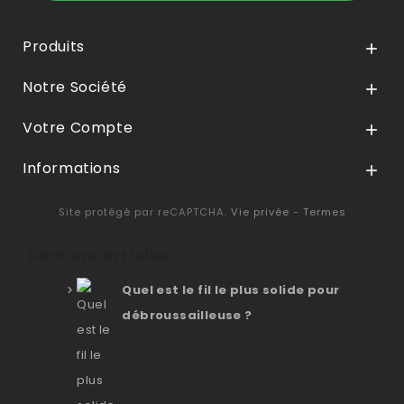
Produits

Notre Société

Votre Compte

Informations

Site protégé par reCAPTCHA.
Vie privée
-
Termes
Derniers articles
Quel est le fil le plus solide pour
débroussailleuse ?