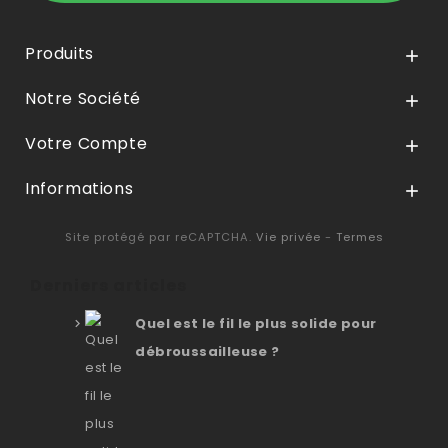
Produits

Notre Société

Votre Compte

Informations

Site protégé par reCAPTCHA.
Vie privée
-
Termes
Derniers articles
Quel est le fil le plus solide pour
débroussailleuse ?