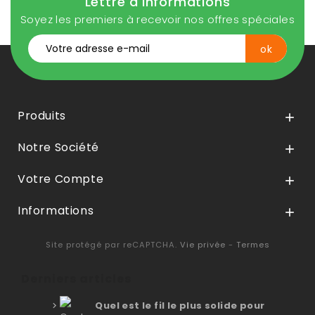
Lettre d'informations
Soyez les premiers à recevoir nos offres spéciales
Produits

Notre Société

Votre Compte

Informations

Site protégé par reCAPTCHA.
Vie privée
-
Termes
Derniers articles
Quel est le fil le plus solide pour