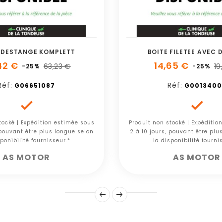
DESTANGE KOMPLETT
BOITE FILETEE AVEC 
42 €
14,65 €
63,23 €
19
-25%
-25%
Réf:
Réf:
G06651087
G0013400


tocké | Expédition estimée sous
Produit non stocké | Expéditio
 pouvant être plus longue selon
2 à 10 jours, pouvant être plu
ponibilité fournisseur.*
la disponibilité fourni
AS MOTOR
AS MOTOR