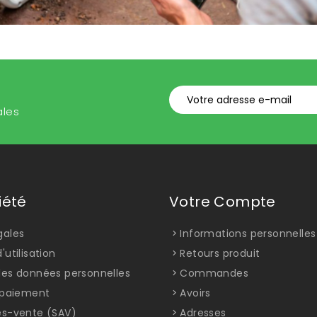
ales
iété
Votre Compte
gales
Informations personnelles
'utilisation
Retours produit
des données personnelles
Commandes
t paiement
Avoirs
ès-vente (SAV)
Adresses