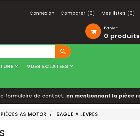
Connexion
Comparer (
0
)
Mes listes (
0
)
Panier:
0
produits

LTURE
VUES ECLATEES
ormulaire de contact
,
en mentionnant la pièce rech
PIÈCES AS MOTOR
BAGUE A LEVRES
S