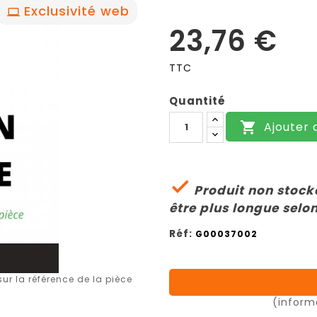
Exclusivité web
23,76 €
TTC
Quantité
Ajouter 


Produit non stocké
être plus longue selon
Réf:
G00037002
r la référence de la pièce
(inform