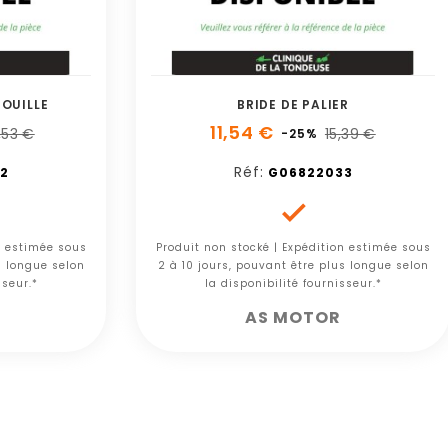
DOUILLE
BRIDE DE PALIER
11,54 €
,53 €
15,39 €
-25%
Réf:
2
G06822033

n estimée sous
Produit non stocké | Expédition estimée sous
s longue selon
2 à 10 jours, pouvant être plus longue selon
sseur.*
la disponibilité fournisseur.*
AS MOTOR