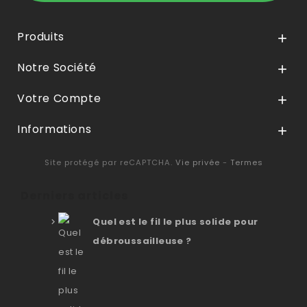
Produits

Notre Société

Votre Compte

Informations

Site protégé par reCAPTCHA.
Vie privée
-
Termes
Derniers articles
Quel est le fil le plus solide pour
débroussailleuse ?