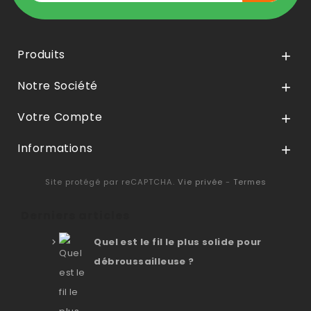
Produits

Notre Société

Votre Compte

Informations

Site protégé par reCAPTCHA.
Vie privée
-
Termes
Derniers articles
Quel est le fil le plus solide pour
débroussailleuse ?