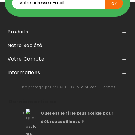
Produits

Notre Société

Votre Compte

Informations

Site protégé par reCAPTCHA.
Vie privée
-
Termes
Derniers articles
Quel est le fil le plus solide pour
débroussailleuse ?