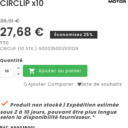
CIRCLIP x10
36,91 €
27,68 €
Économisez 25%
TTC
CIRCLIP (10 STK.) G00035001/E01129
Quantité
Ajouter au panier

Ajouter Comparer
liste de souhaits

Produit non stocké | Expédition estimée
sous 2 à 10 jours, pouvant être plus longue
selon la disponibilité fournisseur.*
Réf:
G00035001