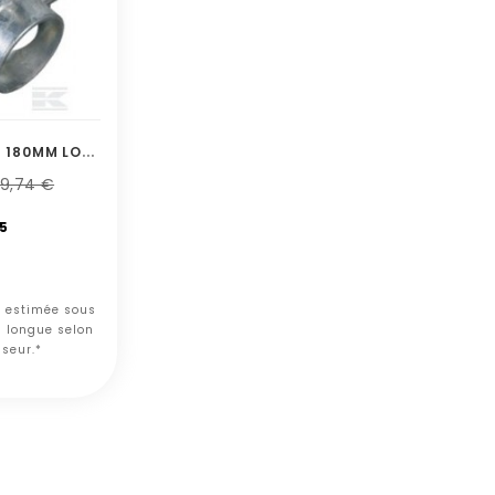
C
ARBURATEUR AVEC TUYAU 180MM LONG
9,74 €
5
n estimée sous
s longue selon
sseur.*