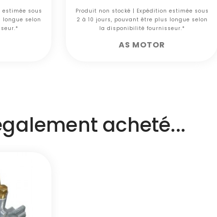
n estimée sous
Produit non stocké | Expédition estimée sous
s longue selon
2 à 10 jours, pouvant être plus longue selon
sseur.*
la disponibilité fournisseur.*
AS MOTOR
 également acheté...