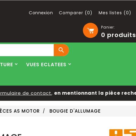
Connexion
Comparer (
0
)
Mes listes (
0
)
Panier:
0
produits

LTURE
VUES ECLATEES
ulaire de contact
,
en mentionnant la pièce recherc
IÈCES AS MOTOR
BOUGIE D'ALLUMAGE