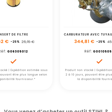
INSERT DE FILTRE
62 €
344,81 €
26,16 €
45
-25%
-25%
Réf:
Réf:
G06305012
G0010505


tocké | Expédition estimée sous
Produit non stocké | Expéditio
 pouvant être plus longue selon
2 à 10 jours, pouvant être plu
ponibilité fournisseur.*
la disponibilité fourni
Vous venez d’acheter un outil STIHL ?