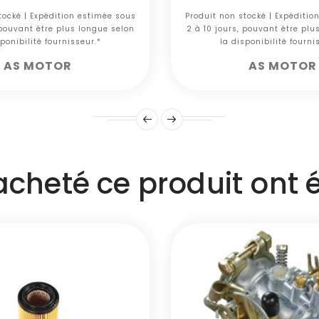
tocké | Expédition estimée sous
Produit non stocké | Expéditio
 pouvant être plus longue selon
2 à 10 jours, pouvant être plu
ponibilité fournisseur.*
la disponibilité fourni
AS MOTOR
AS MOTOR
 acheté ce produit ont