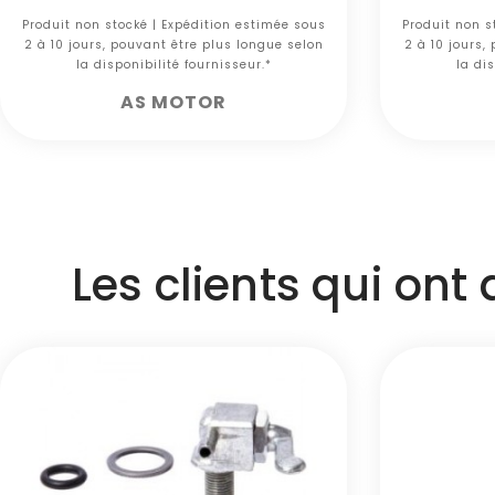
Produit non stocké | Expédition estimée sous
Produit non s
2 à 10 jours, pouvant être plus longue selon
2 à 10 jours,
la disponibilité fournisseur.*
la dis
AS MOTOR
Les clients qui ont