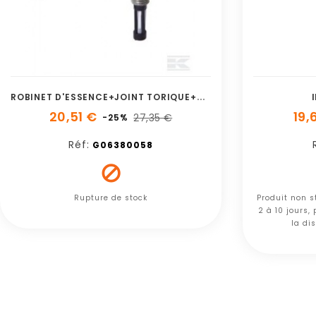
R
OBINET D'ESSENCE+JOINT TORIQUE+RONDELLE
20,51 €
19,
27,35 €
-25%
Réf:
G06380058

Rupture de stock
Produit non s
2 à 10 jours,
la dis