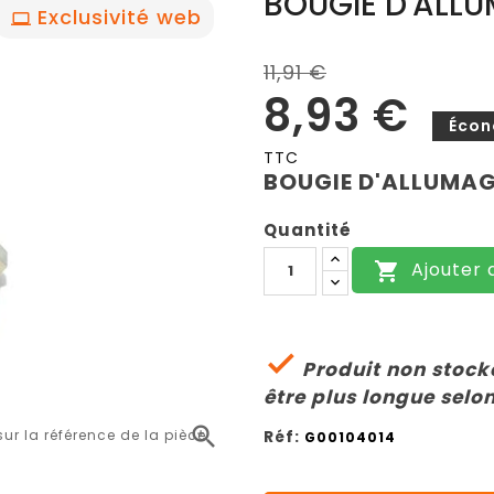
BOUGIE D'ALL
Exclusivité web
11,91 €
8,93 €
Écon
TTC
BOUGIE D'ALLUMAG
Quantité
Ajouter 


Produit non stocké
être plus longue selon

Réf:
r la référence de la pièce
G00104014