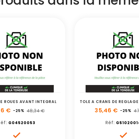
produits dans la même 
E ROUES AVANT INTEGRAL
TOLE A CRANS DE REGLAGE
26 €
35,46 €
48,34 €
47
-25%
-25%
éf:
Réf:
G04520053
G5102001

