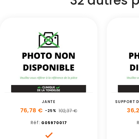
32 autres 
JANTE
SUPPORT D
76,78 €
36,
102,37 €
-25%
Réf:
R
G05970017
