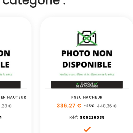
catégorie :
 EN HAUTEUR
PNEU HACHEUR
336,27 €
,28 €
448,36 €
-25%
Réf:
4
G05226035
